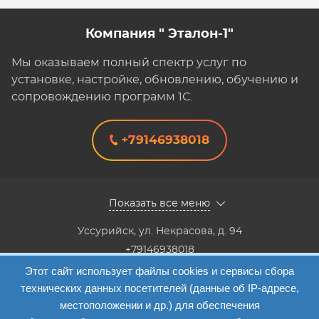
Компания " Эталон-1"
Мы оказываем полный спектр услуг по
установке, настройке, обновлению, обучению и
сопровождению программ 1С.
+79146938018
Показать все меню
Уссурийск
,
ул. Некрасова, д. 94
+79146938018
8(4234) 333-147, 8(4234) 333-818,8(4234) 38-40-20,8(4234)
Этот сайт использует файлы cookies и сервисы сбора
33-41-12
технических данных посетителей (данные об IP-адресе,
Info@etalon1c.ru
местоположении и др.) для обеспечения
Карта сайта