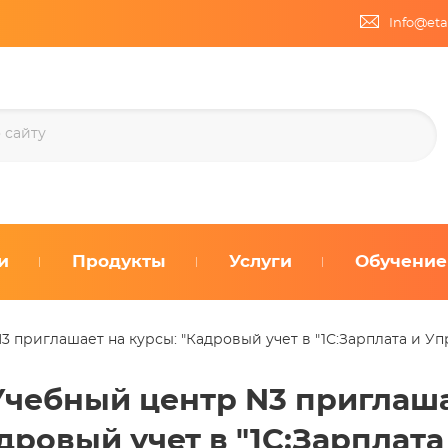
Info@eta
и
Продукты
Услуги
Обучение
3 приглашает на курсы: "Кадровый учет в "1С:Зарплата и Упр
Учебный центр N3 приглаша
дровый учет в "1С:Зарплат