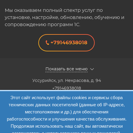
Мы оказываем полный спектр услуг по
установке, настройке, обновлению, обучению и
сопровождению программ 1С.
+79146938018
Показать все меню
Уссурийск
,
ул. Некрасова, д. 94
+79146938018
8(4234) 333-147, 8(4234) 333-818,8(4234) 38-40-20,8(4234)
Этот сайт использует файлы cookies и сервисы сбора
33-41-12
технических данных посетителей (данные об IP-адресе,
Info@etalon1c.ru
местоположении и др.) для обеспечения
Карта сайта
работоспособности и улучшения качества обслуживания.
Продолжая использовать наш сайт, вы автоматически