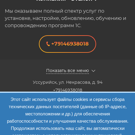
Мы оказываем полный спектр услуг по
установке, настройке, обновлению, обучению и
сопровождению программ 1С.
+79146938018
Показать все меню
Уссурийск
,
ул. Некрасова, д. 94
+79146938018
8(4234) 333-147, 8(4234) 333-818,8(4234) 38-40-20,8(4234)
Этот сайт использует файлы cookies и сервисы сбора
33-41-12
технических данных посетителей (данные об IP-адресе,
Info@etalon1c.ru
местоположении и др.) для обеспечения
Карта сайта
работоспособности и улучшения качества обслуживания.
Продолжая использовать наш сайт, вы автоматически