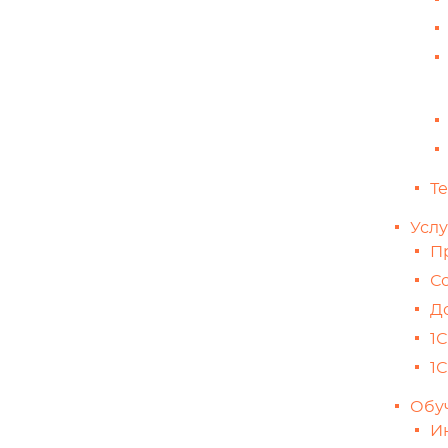
Т
Услу
П
С
Д
1С
1
Обу
И