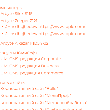
омпьютеры
Arbyte Silex S115
Arbyte Zeeger Z121
JHhsdhcjhedew https://www.apple.com/
JHhsdhcjhedew https://www.apple.com/
Arbyte Alkazar R1D54 G2
родукты ЮмиСофт
UMI.CMS: редакция Corporate
UMI.CMS: редакция Business
UMI.CMS: редакция Commerce
отовые сайты
Корпоративный сайт "Belle"
Корпоративный сайт "МедиПроф"
Корпоративный сайт "Металлообработка"