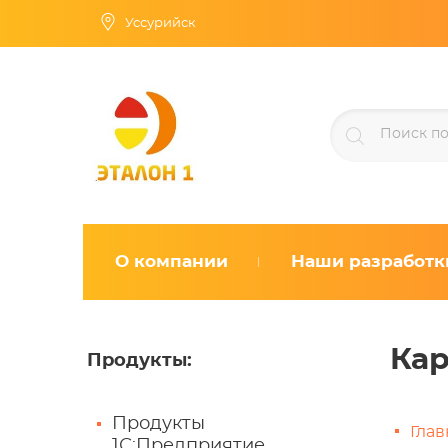
Уссурийск
О компании
Наши разработк
Кар
Продукты
:
Продукты
Глав
1С:Предприятие