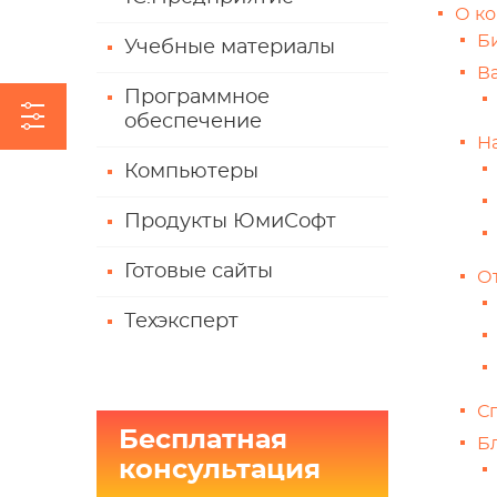
О к
Б
Учебные материалы
В
Программное
обеспечение
Н
Компьютеры
Продукты ЮмиСофт
Готовые сайты
О
Техэксперт
С
Бесплатная
Б
консультация