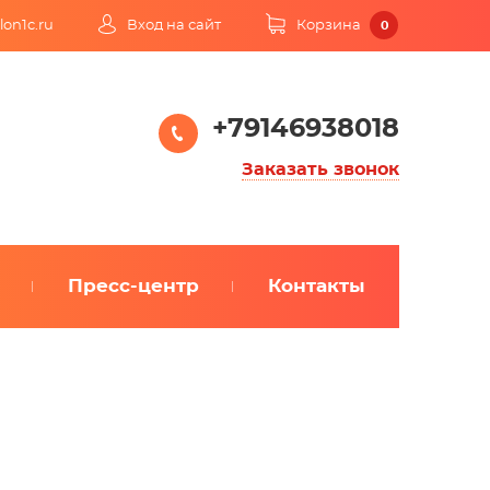
lon1c.ru
Вход на сайт
Корзина
0
+79146938018
Заказать звонок
Пресс-центр
Контакты