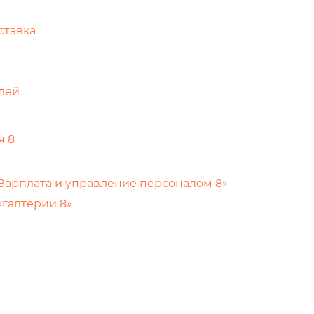
ставка
елей
я 8
С:Зарплата и управление персоналом 8»
хгалтерии 8»