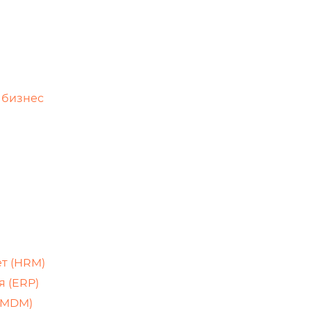
 бизнес
т (HRM)
 (ERP)
 MDM)