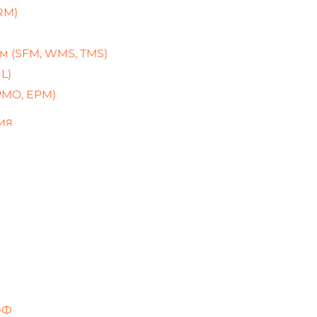
RM)
м (SFM, WMS, TMS)
L)
PMO, EPM)
ия
ОФ