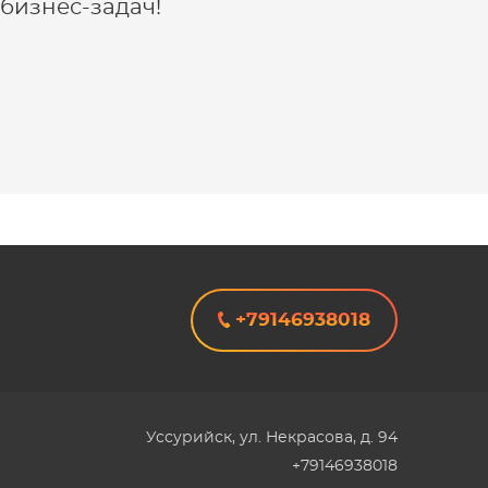
бизнес-задач!
+79146938018
Уссурийск
,
ул. Некрасова, д. 94
+79146938018