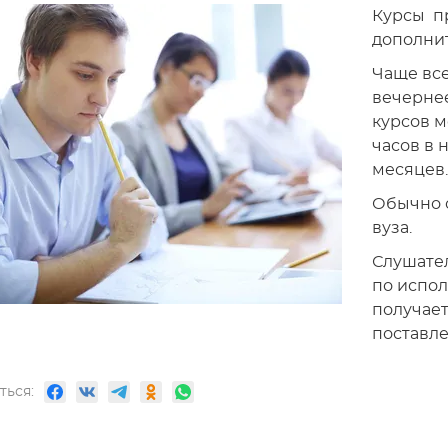
Курсы п
дополнит
Чаще все
вечернее
курсов м
часов в 
месяцев.
Обычно 
вуза.
Слушател
по испол
получает
поставле
ться: