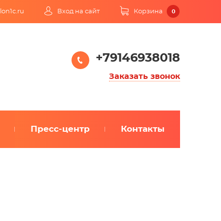
lon1c.ru
Вход на сайт
Корзина
0
+79146938018
Заказать звонок
Пресс-центр
Контакты