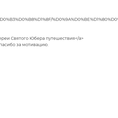
D1%8C%D0%B3%D0%B8%D1%8F/%D0%9A%D0%BE%D1%8
и Святого Юбера путешествия</a>
 Спасибо за мотивацию.