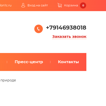
lon1c.ru
Вход на сайт
Корзина
0
+79146938018
Заказать звонок
Пресс-центр
Контакты
 природе