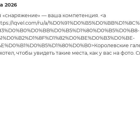
а 2026
 «снаряжение» — ваша компетенция. <a
https://iqvel.com/ru/a/%D0%91%D0%B5%D0%BB%
B3%D0%B0%D0%BB%D0%B5%D1%80%D0%B5%D0%B8-
1%D0%B2%D1%8F%D1%82%D0%BE%D0%B3%D0%BE-
E%D0%B1%D0%B5%D1%80%D0%B0>Королевские галере
хотел, чтобы увидеть такие места, как у вас на фото.