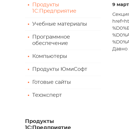
Продукты
9 март
1С:Предприятие
Секция
href=
Учебные материалы
%D0%
%D0%A
Программное
%D0%A
обеспечение
Давно 
Компьютеры
Продукты ЮмиСофт
Готовые сайты
Техэксперт
Продукты
1С:Предприятие