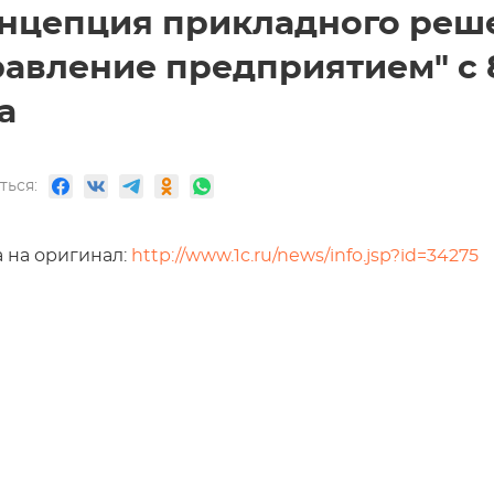
нцепция прикладного реше
авление предприятием" с 8
а
ться:
 на оригинал:
http://www.1c.ru/news/info.jsp?id=34275