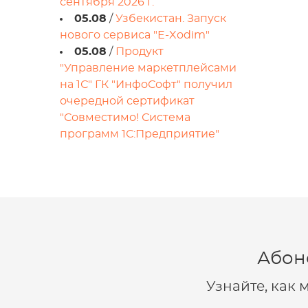
сентября 2026 г.
05.08
/
Узбекистан. Запуск
нового сервиса "E-Xodim"
05.08
/
Продукт
"Управление маркетплейсами
на 1С" ГК "ИнфоСофт" получил
очередной сертификат
"Совместимо! Система
программ 1С:Предприятие"
Абон
Узнайте, как