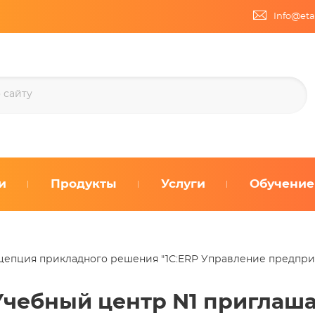
Info@eta
и
Продукты
Услуги
Обучение
нцепция прикладного решения "1С:ERP Управление предприят
Учебный центр N1 приглаша