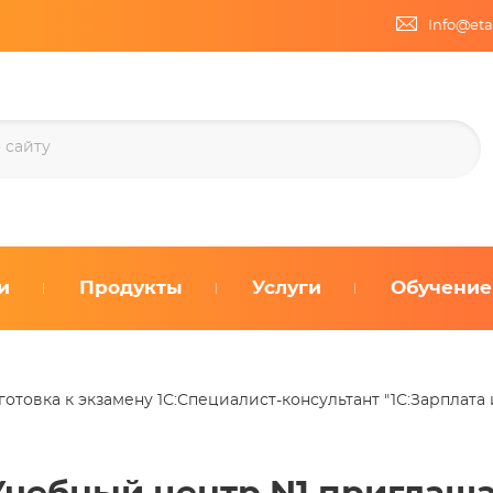
Info@eta
и
Продукты
Услуги
Обучение
отовка к экзамену 1С:Специалист-консультант "1С:Зарплата 