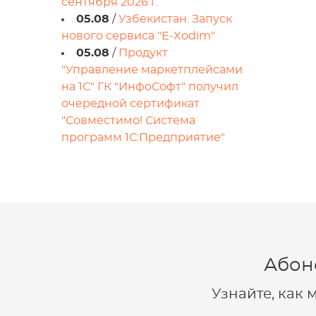
сентября 2026 г.
05.08
/
Узбекистан. Запуск
нового сервиса "E-Xodim"
05.08
/
Продукт
"Управление маркетплейсами
на 1С" ГК "ИнфоСофт" получил
очередной сертификат
"Совместимо! Система
программ 1С:Предприятие"
Абон
Узнайте, как