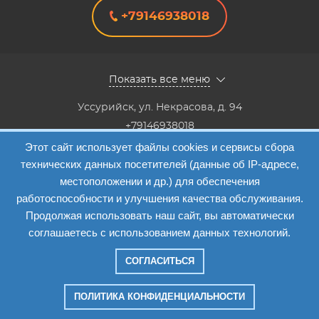
+79146938018
Показать все меню
Уссурийск
,
ул. Некрасова, д. 94
+79146938018
8(4234) 333-147, 8(4234) 333-818,8(4234) 38-40-20,8(4234)
Этот сайт использует файлы cookies и сервисы сбора
33-41-12
технических данных посетителей (данные об IP-адресе,
Info@etalon1c.ru
местоположении и др.) для обеспечения
Карта сайта
работоспособности и улучшения качества обслуживания.
Продолжая использовать наш сайт, вы автоматически
соглашаетесь с использованием данных технологий.
СОГЛАСИТЬСЯ
Компания "Эталон-1"
—
2026
ПОЛИТИКА КОНФИДЕНЦИАЛЬНОСТИ