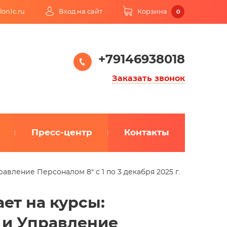
lon1c.ru
Вход на сайт
Корзина
0
+79146938018
Заказать звонок
Пресс-центр
Контакты
авление Персоналом 8" с 1 по 3 декабря 2025 г.
ет на курсы:
а и Управление