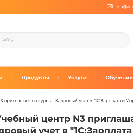
Info@eta
и
Продукты
Услуги
Обучение
3 приглашает на курсы: "Кадровый учет в "1С:Зарплата и Упр
Учебный центр N3 приглаша
дровый учет в "1С:Зарплат