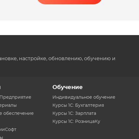
ановке, настройке, обновлению, обучению и
ы
Обучение
:Предприятие
Индивидуальное обучение
териалы
Курсы 1С: Бухгалтерия
е обеспечение
Курсы 1С: Зарплата
Курсы 1С: РозницаКу
миСофт
ты