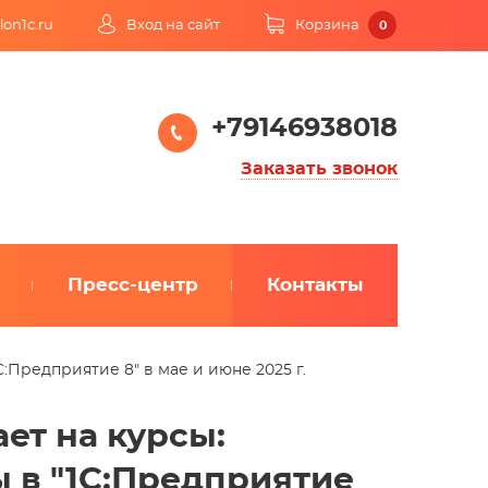
lon1c.ru
Вход на сайт
Корзина
0
+79146938018
Заказать звонок
Пресс-центр
Контакты
:Предприятие 8" в мае и июне 2025 г.
ет на курсы:
 в "1С:Предприятие