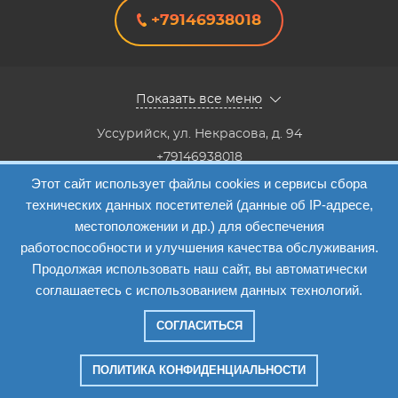
+79146938018
Показать все меню
Уссурийск
,
ул. Некрасова, д. 94
+79146938018
8(4234) 333-147, 8(4234) 333-818,8(4234) 38-40-20,8(4234)
Этот сайт использует файлы cookies и сервисы сбора
33-41-12
технических данных посетителей (данные об IP-адресе,
Info@etalon1c.ru
местоположении и др.) для обеспечения
Карта сайта
работоспособности и улучшения качества обслуживания.
Продолжая использовать наш сайт, вы автоматически
соглашаетесь с использованием данных технологий.
СОГЛАСИТЬСЯ
Компания "Эталон-1"
—
2026
ПОЛИТИКА КОНФИДЕНЦИАЛЬНОСТИ