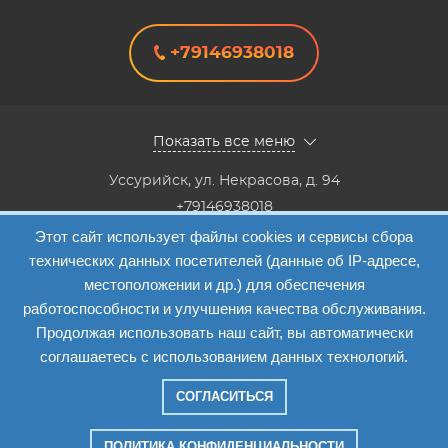
+79146938018
Показать все меню
Уссурийск
,
ул. Некрасова, д. 94
+79146938018
8(4234) 333-147, 8(4234) 333-818,8(4234) 38-40-20,8(4234)
Этот сайт использует файлы cookies и сервисы сбора
33-41-12
технических данных посетителей (данные об IP-адресе,
Info@etalon1c.ru
местоположении и др.) для обеспечения
Карта сайта
работоспособности и улучшения качества обслуживания.
Продолжая использовать наш сайт, вы автоматически
соглашаетесь с использованием данных технологий.
СОГЛАСИТЬСЯ
Компания "Эталон-1"
—
2026
ПОЛИТИКА КОНФИДЕНЦИАЛЬНОСТИ