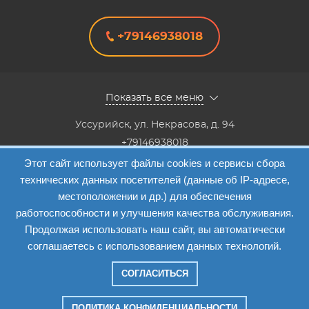
+79146938018
Показать все меню
Уссурийск
,
ул. Некрасова, д. 94
+79146938018
8(4234) 333-147, 8(4234) 333-818,8(4234) 38-40-20,8(4234)
Этот сайт использует файлы cookies и сервисы сбора
33-41-12
технических данных посетителей (данные об IP-адресе,
Info@etalon1c.ru
местоположении и др.) для обеспечения
Карта сайта
работоспособности и улучшения качества обслуживания.
Продолжая использовать наш сайт, вы автоматически
соглашаетесь с использованием данных технологий.
СОГЛАСИТЬСЯ
Компания "Эталон-1"
—
2026
ПОЛИТИКА КОНФИДЕНЦИАЛЬНОСТИ