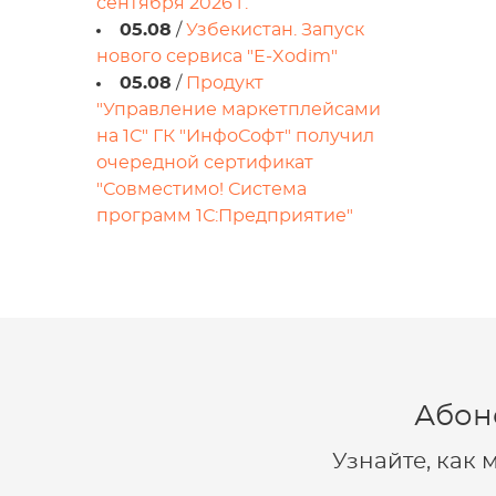
сентября 2026 г.
05.08
/
Узбекистан. Запуск
нового сервиса "E-Xodim"
05.08
/
Продукт
"Управление маркетплейсами
на 1С" ГК "ИнфоСофт" получил
очередной сертификат
"Совместимо! Система
программ 1С:Предприятие"
Абон
Узнайте, как