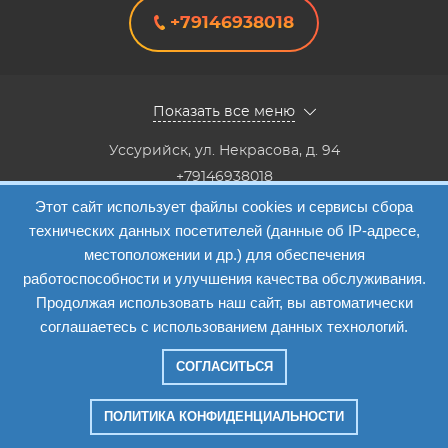
+79146938018
Показать все меню
Уссурийск
,
ул. Некрасова, д. 94
+79146938018
8(4234) 333-147, 8(4234) 333-818,8(4234) 38-40-20,8(4234)
Этот сайт использует файлы cookies и сервисы сбора
33-41-12
технических данных посетителей (данные об IP-адресе,
Info@etalon1c.ru
местоположении и др.) для обеспечения
Карта сайта
работоспособности и улучшения качества обслуживания.
Продолжая использовать наш сайт, вы автоматически
соглашаетесь с использованием данных технологий.
СОГЛАСИТЬСЯ
Компания "Эталон-1"
—
2026
ПОЛИТИКА КОНФИДЕНЦИАЛЬНОСТИ