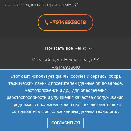
сопровождению программ 1С.
+79146938018
Показать все меню
Уссурийск
,
ул. Некрасова, д. 94
+79146938018
8(4234) 333-147, 8(4234) 333-818,8(4234) 38-40-20,8(4234)
Этот сайт использует файлы cookies и сервисы сбора
33-41-12
технических данных посетителей (данные об IP-адресе,
Info@etalon1c.ru
местоположении и др.) для обеспечения
Карта сайта
работоспособности и улучшения качества обслуживания.
Продолжая использовать наш сайт, вы автоматически
соглашаетесь с использованием данных технологий.
СОГЛАСИТЬСЯ
Компания "Эталон-1"
—
2026