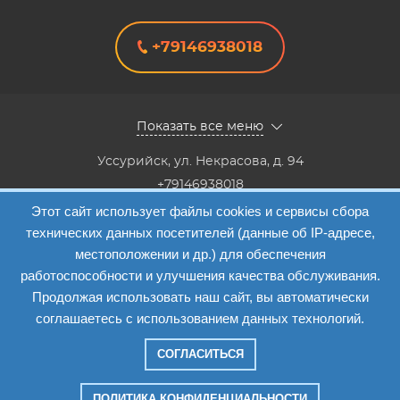
+79146938018
Показать все меню
Уссурийск
,
ул. Некрасова, д. 94
+79146938018
8(4234) 333-147, 8(4234) 333-818,8(4234) 38-40-20,8(4234)
Этот сайт использует файлы cookies и сервисы сбора
33-41-12
технических данных посетителей (данные об IP-адресе,
Info@etalon1c.ru
местоположении и др.) для обеспечения
Карта сайта
работоспособности и улучшения качества обслуживания.
Продолжая использовать наш сайт, вы автоматически
соглашаетесь с использованием данных технологий.
СОГЛАСИТЬСЯ
Компания "Эталон-1"
—
2026
ПОЛИТИКА КОНФИДЕНЦИАЛЬНОСТИ