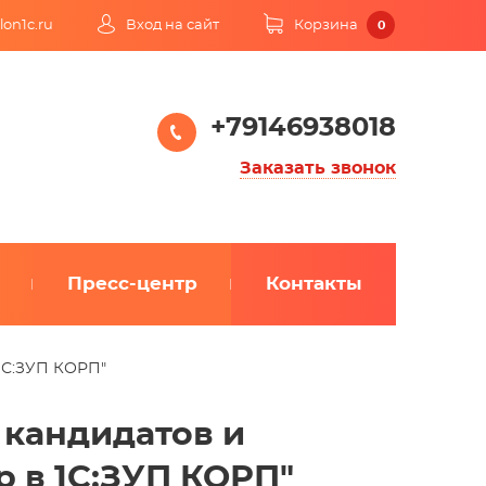
lon1c.ru
Вход на сайт
Корзина
0
+79146938018
Заказать звонок
Пресс-центр
Контакты
1С:ЗУП КОРП"
 кандидатов и
 в 1С:ЗУП КОРП"