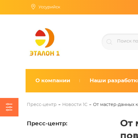
Уссурийск
О компании
Наши разработк
Пресс-центр
Новости 1С
От мастер-данных к
От 
Пресс-центр
:
пов