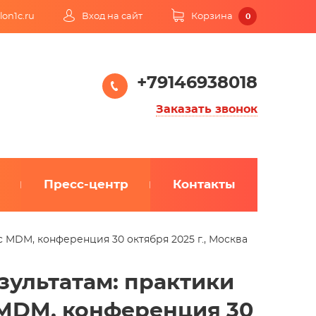
lon1c.ru
Вход на сайт
Корзина
0
+79146938018
Заказать звонок
Пресс-центр
Контакты
 MDM, конференция 30 октября 2025 г., Москва
зультатам: практики
MDM, конференция 30