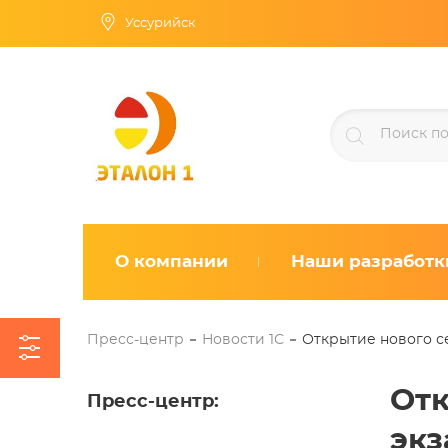
Уссурийск
О компании
Наши разработк
Пресс-центр
Новости 1С
Открытие нового с
Отк
Пресс-центр
:
экз