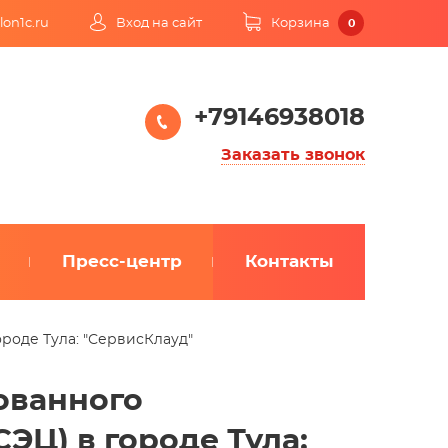
lon1c.ru
Вход на сайт
Корзина
0
+79146938018
Заказать звонок
Пресс-центр
Контакты
роде Тула: "СервисКлауд"
ованного
ЭЦ) в городе Тула: