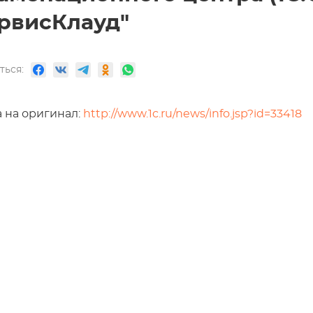
рвисКлауд"
ться:
 на оригинал:
http://www.1c.ru/news/info.jsp?id=33418