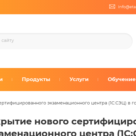
Info@eta
и
Продукты
Услуги
Обучение
ертифицированного экзаменационного центра (1С:СЭЦ) в го
рытие нового сертифицир
аменационного центра (1С:С