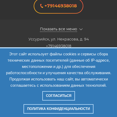
+79146938018
Показать все меню
Уссурийск
,
ул. Некрасова, д. 94
+79146938018
8(4234) 333-147, 8(4234) 333-818,8(4234) 38-40-20,8(4234)
Этот сайт использует файлы cookies и сервисы сбора
33-41-12
технических данных посетителей (данные об IP-адресе,
Info@etalon1c.ru
местоположении и др.) для обеспечения
Карта сайта
работоспособности и улучшения качества обслуживания.
Продолжая использовать наш сайт, вы автоматически
соглашаетесь с использованием данных технологий.
СОГЛАСИТЬСЯ
Компания "Эталон-1"
—
2026
ПОЛИТИКА КОНФИДЕНЦИАЛЬНОСТИ