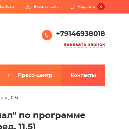
lon1c.ru
Вход на сайт
Корзина
0
+79146938018
Заказать звонок
Пресс-центр
Контакты
д. 11.5)
ал" по программе
д. 11.5)