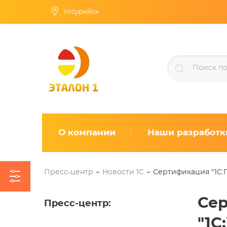
Уссурийск
О компании
Наши разработк
Пресс-центр
Новости 1С
Сертификация "1С:П
Сер
Пресс-центр
:
"1С