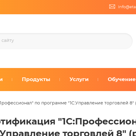
Info@eta
и
Продукты
Услуги
Обучение
рофессионал" по программе "1С:Управление торговлей 8" (ре
тификация "1С:Профессион
:Управление торговлей 8" (ре