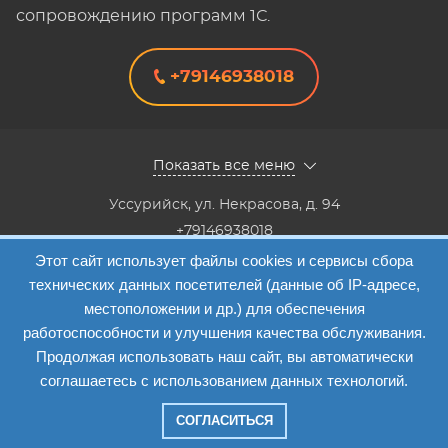
сопровождению программ 1С.
+79146938018
Показать все меню
Уссурийск
,
ул. Некрасова, д. 94
+79146938018
8(4234) 333-147, 8(4234) 333-818,8(4234) 38-40-20,8(4234)
Этот сайт использует файлы cookies и сервисы сбора
33-41-12
технических данных посетителей (данные об IP-адресе,
Info@etalon1c.ru
местоположении и др.) для обеспечения
Карта сайта
работоспособности и улучшения качества обслуживания.
Продолжая использовать наш сайт, вы автоматически
соглашаетесь с использованием данных технологий.
СОГЛАСИТЬСЯ
Компания "Эталон-1"
—
2026