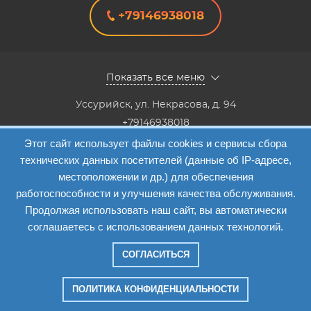
+79146938018
Показать все меню
Уссурийск
,
ул. Некрасова, д. 94
+79146938018
8(4234) 333-147, 8(4234) 333-818,8(4234) 38-40-20,8(4234)
Этот сайт использует файлы cookies и сервисы сбора
33-41-12
технических данных посетителей (данные об IP-адресе,
Info@etalon1c.ru
местоположении и др.) для обеспечения
Карта сайта
работоспособности и улучшения качества обслуживания.
Продолжая использовать наш сайт, вы автоматически
соглашаетесь с использованием данных технологий.
СОГЛАСИТЬСЯ
Компания "Эталон-1"
—
2026
ПОЛИТИКА КОНФИДЕНЦИАЛЬНОСТИ