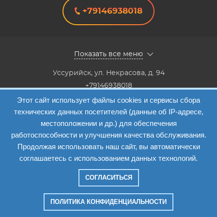
+79146938018
Показать все меню
Уссурийск
,
ул. Некрасова, д. 94
+79146938018
8(4234) 333-147, 8(4234) 333-818,8(4234) 38-40-20,8(4234)
Этот сайт использует файлы cookies и сервисы сбора
33-41-12
технических данных посетителей (данные об IP-адресе,
Info@etalon1c.ru
местоположении и др.) для обеспечения
Карта сайта
работоспособности и улучшения качества обслуживания.
Продолжая использовать наш сайт, вы автоматически
соглашаетесь с использованием данных технологий.
СОГЛАСИТЬСЯ
Компания "Эталон-1"
—
2026
ПОЛИТИКА КОНФИДЕНЦИАЛЬНОСТИ