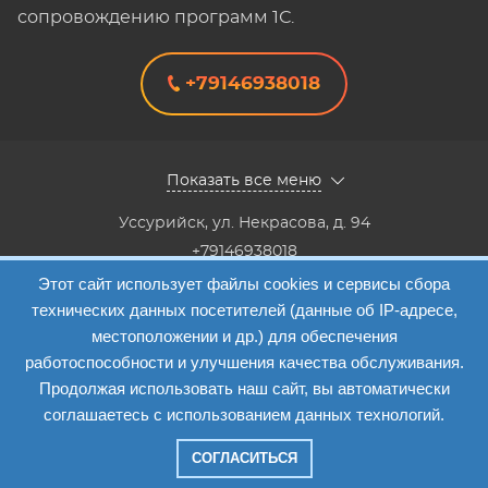
сопровождению программ 1С.
+79146938018
Показать все меню
Уссурийск
,
ул. Некрасова, д. 94
+79146938018
8(4234) 333-147, 8(4234) 333-818,8(4234) 38-40-20,8(4234)
Этот сайт использует файлы cookies и сервисы сбора
33-41-12
технических данных посетителей (данные об IP-адресе,
Info@etalon1c.ru
местоположении и др.) для обеспечения
Карта сайта
работоспособности и улучшения качества обслуживания.
Продолжая использовать наш сайт, вы автоматически
соглашаетесь с использованием данных технологий.
СОГЛАСИТЬСЯ
Компания "Эталон-1"
—
2026