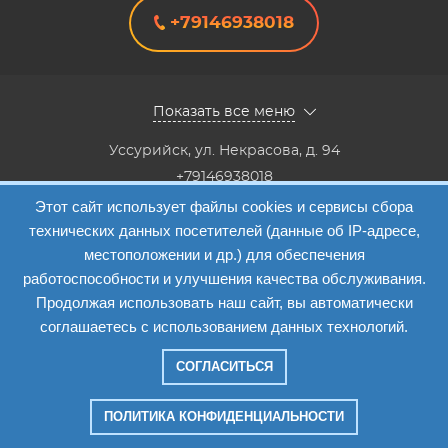
+79146938018
Показать все меню
Уссурийск
,
ул. Некрасова, д. 94
+79146938018
8(4234) 333-147, 8(4234) 333-818,8(4234) 38-40-20,8(4234)
Этот сайт использует файлы cookies и сервисы сбора
33-41-12
технических данных посетителей (данные об IP-адресе,
Info@etalon1c.ru
местоположении и др.) для обеспечения
Карта сайта
работоспособности и улучшения качества обслуживания.
Продолжая использовать наш сайт, вы автоматически
соглашаетесь с использованием данных технологий.
СОГЛАСИТЬСЯ
Компания "Эталон-1"
—
2026
ПОЛИТИКА КОНФИДЕНЦИАЛЬНОСТИ