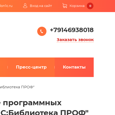
lon1c.ru
Вход на сайт
Корзина
0
+79146938018
Заказать звонок
Пресс-центр
Контакты
:Библиотека ПРОФ"
е программных
"1С:Библиотека ПРОФ"