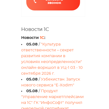
звонок
Новости 1С
Новости
1С
:
05.08
/
"Культура
ответственности – секрет
развития компании в
условиях неопределенности"
онлайн-воркшоп в УЦ-1 03 - 10
сентября 2026 г.
05.08
/
Узбекистан. Запуск
нового сервиса "E-Xodim"
05.08
/
Продукт
"Управление маркетплейсами
на 1С" ГК "ИнфоСофт" получил
очередной сертификат