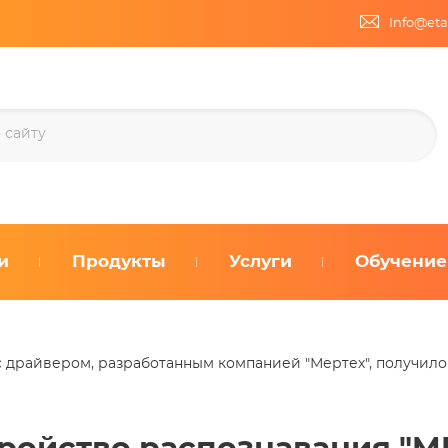
Info@eta
и
Продукты
Услуги
Обучение
 с драйвером, разработанным компанией "Мертех", получил