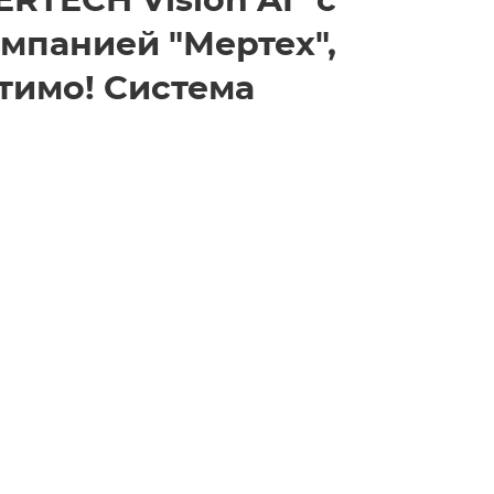
RTECH Vision AI" с
мпанией "Мертех",
тимо! Система