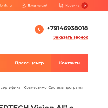
lon1c.ru
Вход на сайт
Корзина
0
+79146938018
Заказать звонок
Пресс-центр
Контакты
о сертификат "Совместимо! Система программ