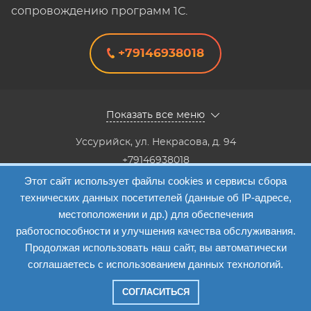
сопровождению программ 1С.
+79146938018
Показать все меню
Уссурийск
,
ул. Некрасова, д. 94
+79146938018
8(4234) 333-147, 8(4234) 333-818,8(4234) 38-40-20,8(4234)
Этот сайт использует файлы cookies и сервисы сбора
33-41-12
технических данных посетителей (данные об IP-адресе,
Info@etalon1c.ru
местоположении и др.) для обеспечения
Карта сайта
работоспособности и улучшения качества обслуживания.
Продолжая использовать наш сайт, вы автоматически
соглашаетесь с использованием данных технологий.
СОГЛАСИТЬСЯ
Компания "Эталон-1"
—
2026