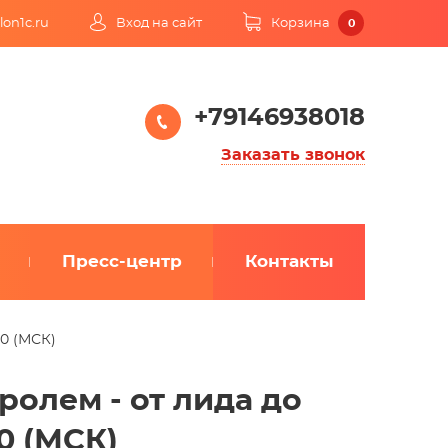
lon1c.ru
Вход на сайт
Корзина
0
+79146938018
Заказать звонок
Пресс-центр
Контакты
00 (МСК)
ролем - от лида до
00 (МСК)