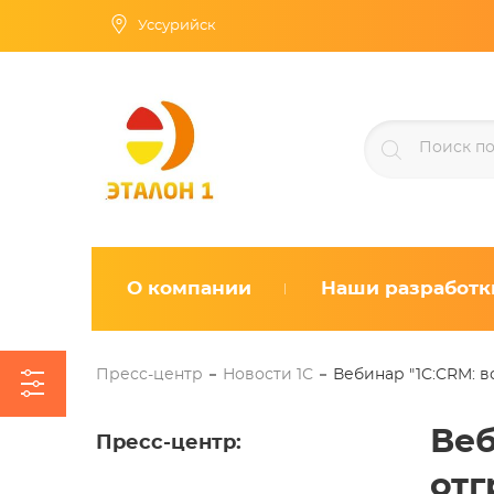
Уссурийск
О компании
Наши разработк
Пресс-центр
Новости 1С
Вебинар "1C:CRM: вс
Веб
Пресс-центр
:
отг