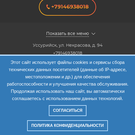
+79146938018
Показать все меню
Уссурийск
,
ул. Некрасова, д. 94
+79146938018
8(4234) 333-147, 8(4234) 333-818,8(4234) 38-40-20,8(4234)
Этот сайт использует файлы cookies и сервисы сбора
33-41-12
технических данных посетителей (данные об IP-адресе,
Info@etalon1c.ru
местоположении и др.) для обеспечения
Карта сайта
работоспособности и улучшения качества обслуживания.
Продолжая использовать наш сайт, вы автоматически
соглашаетесь с использованием данных технологий.
СОГЛАСИТЬСЯ
Компания "Эталон-1"
—
2026
ПОЛИТИКА КОНФИДЕНЦИАЛЬНОСТИ