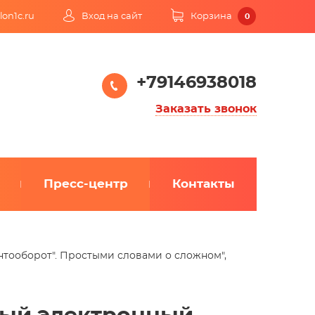
lon1c.ru
Вход на сайт
Корзина
0
+79146938018
Заказать звонок
Пресс-центр
Контакты
тооборот". Простыми словами о сложном",