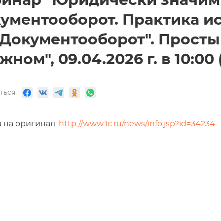
бинар "Юридически значи
ументооборот. Практика и
:Документооборот". Прост
жном", 09.04.2026 г. в 10:00
ться:
 на оригинал:
http://www.1c.ru/news/info.jsp?id=34234