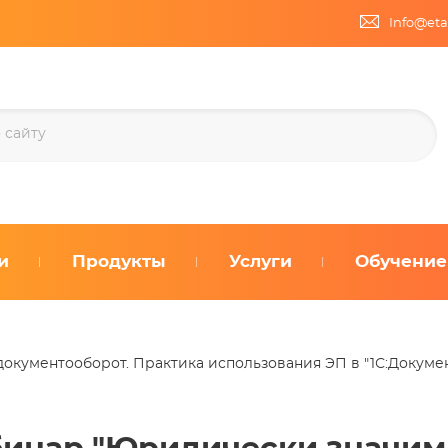
Info@eta
и
Продукты
Услуги
Обучение
кументооборот. Практика использования ЭП в "1С:Докумен