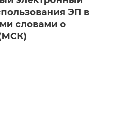
мый электронный
спользования ЭП в
ыми словами о
 (МСК)