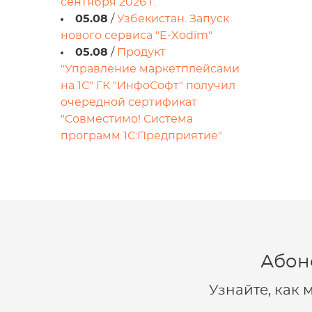
сентября 2026 г.
05.08
/
Узбекистан. Запуск
нового сервиса "E-Xodim"
05.08
/
Продукт
"Управление маркетплейсами
на 1С" ГК "ИнфоСофт" получил
очередной сертификат
"Совместимо! Система
программ 1С:Предприятие"
Абон
Узнайте, как