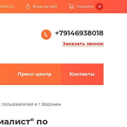
lon1c.ru
Вход на сайт
Корзина
0
+79146938018
Заказать звонок
Пресс-центр
Контакты
 пользователей в г. Воронеж
иалист" по