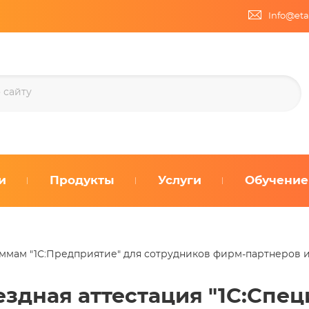
Info@eta
и
Продукты
Услуги
Обучение
аммам "1С:Предприятие" для сотрудников фирм-партнеров и
здная аттестация "1С:Спец