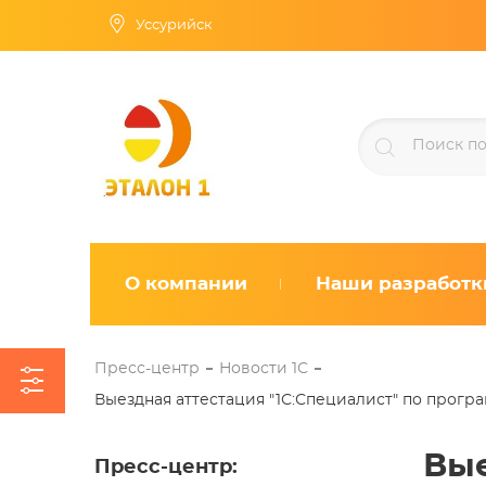
Уссурийск
О компании
Наши разработк
Пресс-центр
Новости 1С
Выездная аттестация "1С:Специалист" по прогр
Вые
Пресс-центр
: